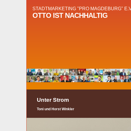
STADTMARKETING "PRO MAGDEBURG" E.V
OTTO IST NACHHALTIG
Unter Strom
Toni und Horst Winkler