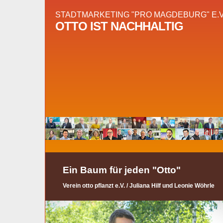
STADTMARKETING "PRO MAGDEBURG" E.V
OTTO IST NACHHALTIG
Ein Baum für jeden "Otto"
Verein otto pflanzt e.V. / Juliana Hilf und Leonie Wöhrle