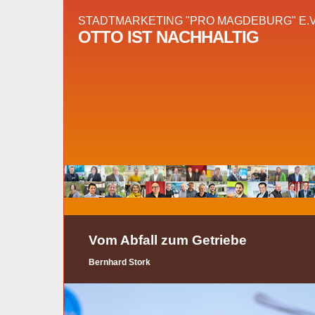
STADTMARKETING "PRO MAGDEBURG" E.V
OTTO IST NACHHALTIG
Vom Abfall zum Getriebe
Bernhard Stork