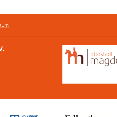
ssum
V.