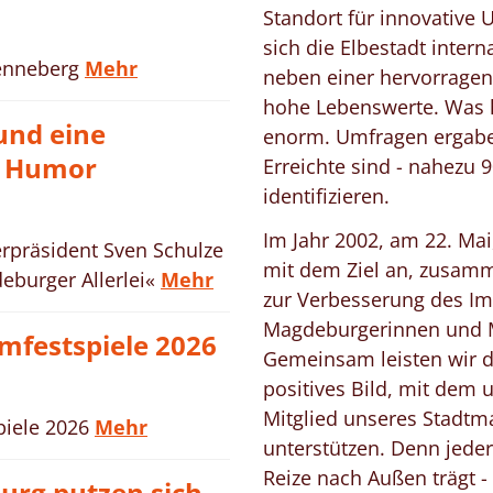
Standort für innovative
sich die Elbestadt intern
enneberg
Mehr
neben einer hervorragen
hohe Lebenswerte. Was hi
und eine
enorm. Umfragen ergaben
e Humor
Erreichte sind - nahezu 
identifizieren.
Im Jahr 2002, am 22. Mai
rpräsident Sven Schulze
mit dem Ziel an, zusamm
eburger Allerlei«
Mehr
zur Verbesserung des Ima
Magdeburgerinnen und Ma
festspiele 2026
Gemeinsam leisten wir da
positives Bild, mit dem
Mitglied unseres Stadtma
iele 2026
Mehr
unterstützen. Denn jeder
Reize nach Außen trägt -