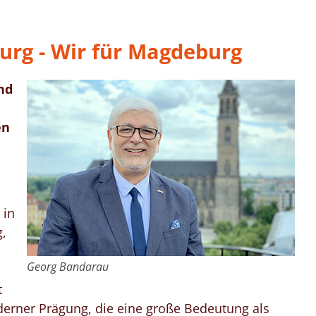
urg - Wir für Magdeburg
nd
en
 in
,
Georg Bandarau
t
derner Prägung, die eine große Bedeutung als