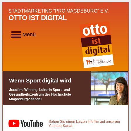
STADTMARKETING "PRO MAGDEBURG" E.V.
OTTO IST DIGITAL
Toggle
Menü
navigation
Wenn Sport digital wird
Josefine Winning, Leiterin Sport- und
Gesundheitszentrum der Hochschule
Magdeburg-Stendal
Sehen Sie einen kurzen Infofilm auf unserem
Youtube-Kanal.