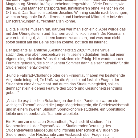
Magdeburg-Stendal kräftig durcheinandergewirbelt. Viele Formate, wie
die Ball- und Mannschaftssportarten, funktionieren ohne Menschen vor
Ort nicht. Das Team um Leiterin Josefine Winning suchte nach Lösungen,
wie man Angebote für Studierende und Hochschul-Mitarbeiter trotz der
Einschränkungen aufrechterhalten könne.
Digitale Kurse müssen ran, darüber war man sich einig. Aber würde das
mit den Übungsleitern und Trainern auch funktionieren? Die Resonanz
war erfreulich gut, viele Ideen kamen zusammen, und was man nicht
sofort selbst auf die Beine stellen konnte, bot sich im Internet.
Der geplante alljährliche „Gesundheitstag 2020” musste virtuell
stattfinden, war aber beispielsweise mit seinen digitalen Tests auf einer
eigens eingerichteten Webseite trotzdem ein Erfolg. Hier wurden auch
Formate geboren, die sich in jenem Sommer dann als sehr attraktiv für die
Studierenden entwickelten.
„Für die Fahrrad-Challenge oder den Firmenlauf haben wir bestehende
Angebote integriert, für UniNow, die App, die auf fast alle Fragen der
Studenten eine Antwort hat und durch das Studium begleitet, soll es
demnächst ein eigenes Feature des Sport- und Gesundheitszentrums
geben.”
„Auch die psychischen Belastungen durch die Pandemie waren ein
wichtiges Thema”, erklärt die junge Magdeburgerin, die Betriebswirtschaft
und in einem zweiten Studium Sportökonomie studierte, ein Sportstudio
leitete und nebenbei als Trainerin arbeitete.
Ein Forum zur mentalen Gesundheit „Psychisch fit studieren” in
Kooperation mit der PsychoSoziale StudierendenBeratung des
Studentenwerks Magdeburg und Irrsinnig Menschlich e.V. luden die
Studierenden der Hochschule zum Austausch über Fragen zur