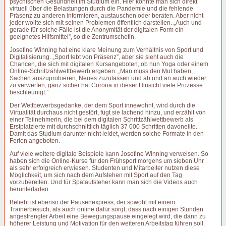
psychischen Gesundheit im Studium ein. Hier konnte man sich direkt
virtuell über die Belastungen durch die Pandemie und die fehlende
Präsenz zu anderen informieren, austauschen oder beraten. Aber nicht
jeder wollte sich mit seinen Problemen öffentlich darstellen. „Auch und
gerade für solche Fälle ist die Anonymität der digitalen Form ein
geeignetes Hilfsmittel”, so die Zentrumschefin.
Josefine Winning hat eine klare Meinung zum Verhältnis von Sport und
Digitalisierung. „Sport lebt von Präsenz”, aber sie sieht auch die
Chancen, die sich mit digitalen Kursangeboten, ob nun Yoga oder einem
Online-Schrittzählwettbewerb ergeben. „Man muss den Mut haben,
Sachen auszuprobieren, Neues zuzulassen und ab und an auch wieder
zu verwerfen, ganz sicher hat Corona in dieser Hinsicht viele Prozesse
beschleunigt.”
Der Wettbewerbsgedanke, der dem Sport innewohnt, wird durch die
Virtualität durchaus nicht gestört, fügt sie lachend hinzu, und erzählt von
einer Teilnehmerin, die bei dem digitalen Schrittzählwettbewerb als
Erstplatzierte mit durchschnittlich täglich 37 000 Schritten davoneilte.
Damit das Studium darunter nicht leidet, werden solche Formate in den
Ferien angeboten.
Auf viele weitere digitale Beispiele kann Josefine Winning verweisen. So
haben sich die Online-Kurse für den Frühsport morgens um sieben Uhr
als sehr erfolgreich erwiesen. Studenten und Mitarbeiter nutzen diese
Möglichkeit, um sich nach dem Aufstehen mit Sport auf den Tag
vorzubereiten. Und für Spätaufsteher kann man sich die Videos auch
herunterladen.
Beliebt ist ebenso der Pausenexpress, der sowohl mit einem
Trainerbesuch, als auch online dafür sorgt, dass nach einigen Stunden
angestrengter Arbeit eine Bewegungspause eingelegt wird, die dann zu
höherer Leistung und Motivation für den weiteren Arbeitstag führen soll.