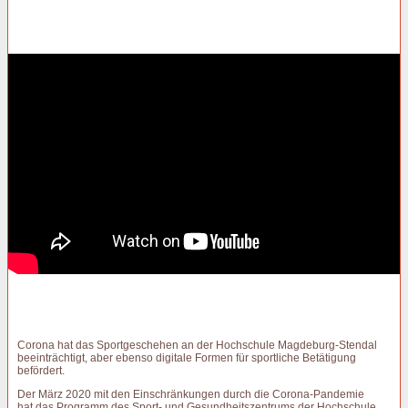
Corona hat das Sportgeschehen an der Hochschule Magdeburg-Stendal
beeinträchtigt, aber ebenso digitale Formen für sportliche Betätigung
befördert.
Der März 2020 mit den Einschränkungen durch die Corona-Pandemie
hat das Programm des Sport- und Gesundheitszentrums der Hochschule