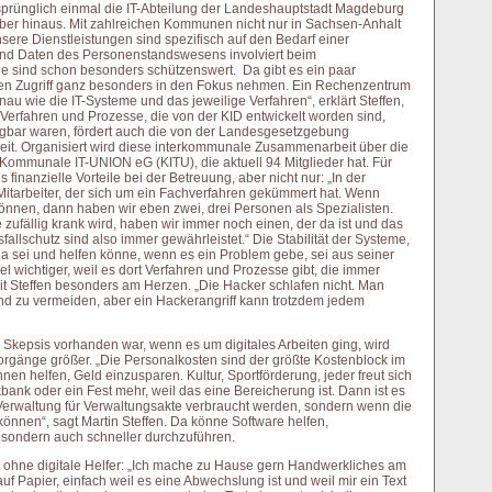
ünglich einmal die IT-Abteilung der Landeshauptstadt Magdeburg
arüber hinaus. Mit zahlreichen Kommunen nicht nur in Sachsen-Anhalt
re Dienstleistungen sind spezifisch auf den Bedarf einer
d Daten des Personenstandswesens involviert beim
 sind schon besonders schützenswert. Da gibt es ein paar
en Zugriff ganz besonders in den Fokus nehmen. Ein Rechenzentrum
nau wie die IT-Systeme und das jeweilige Verfahren“, erklärt Steffen,
e Verfahren und Prozesse, die von der KID entwickelt worden sind,
bar waren, fördert auch die von der Landesgesetzgebung
t. Organisiert wird diese interkommunale Zusammenarbeit über die
ommunale IT-UNION eG (KITU), die aktuell 94 Mitglieder hat. Für
finanzielle Vorteile bei der Betreuung, aber nicht nur: „In der
 Mitarbeiter, der sich um ein Fachverfahren gekümmert hat. Wenn
nnen, dann haben wir eben zwei, drei Personen als Spezialisten.
e zufällig krank wird, haben wir immer noch einen, der da ist und das
fallschutz sind also immer gewährleistet.“ Die Stabilität der Systeme,
 da sei und helfen könne, wenn es ein Problem gebe, sei aus seiner
iel wichtiger, weil es dort Verfahren und Prozesse gibt, die immer
it Steffen besonders am Herzen. „Die Hacker schlafen nicht. Man
nd zu vermeiden, aber ein Hackerangriff kann trotzdem jedem
epsis vorhanden war, wenn es um digitales Arbeiten ging, wird
Vorgänge größer. „Die Personalkosten sind der größte Kostenblock im
nnen helfen, Geld einzusparen. Kultur, Sportförderung, jeder freut sich
bank oder ein Fest mehr, weil das eine Bereicherung ist. Dann ist es
erwaltung für Verwaltungsakte verbraucht werden, sondern wenn die
können“, sagt Martin Steffen. Da könne Software helfen,
r, sondern auch schneller durchzuführen.
eit ohne digitale Helfer: „Ich mache zu Hause gern Handwerkliches am
f Papier, einfach weil es eine Abwechslung ist und weil mir ein Text