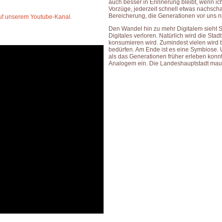
auch besser in Erinnerung bleibt, wenn 
Vorzüge, jederzeit schnell etwas nachsch
Bereicherung, die Generationen vor uns n
auf unserem Youtube-Kanal.
Den Wandel hin zu mehr Digitalem sieht St
Digitales verloren. Natürlich wird die Stad
konsumieren wird. Zumindest vielen wird 
bedürfen. Am Ende ist es eine Symbiose. 
als das Generationen früher erleben konn
Analogem ein. Die Landeshauptstadt mauer