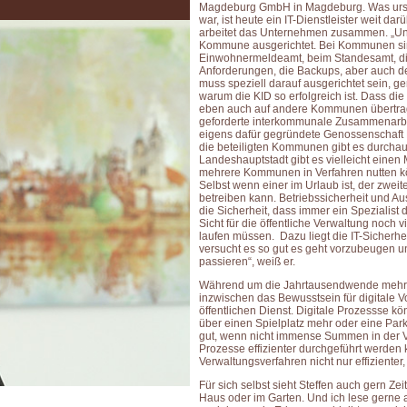
Magdeburg GmbH in Magdeburg. Was urspr
war, ist heute ein IT-Dienstleister weit d
arbeitet das Unternehmen zusammen. „Unse
Kommune ausgerichtet. Bei Kommunen sin
Einwohnermeldeamt, beim Standesamt, die
Anforderungen, die Backups, aber auch d
muss speziell darauf ausgerichtet sein, ge
warum die KID so erfolgreich ist. Dass di
eben auch auf andere Kommunen übertrag
geforderte interkommunale Zusammenarbei
eigens dafür gegründete Genossenschaft K
die beteiligten Kommunen gibt es durchaus 
Landeshauptstadt gibt es vielleicht einen
mehrere Kommunen in Verfahren nutten kö
Selbst wenn einer im Urlaub ist, der zweit
betreiben kann. Betriebssicherheit und Aus
die Sicherheit, dass immer ein Spezialist
Sicht für die öffentliche Verwaltung noch v
laufen müssen. Dazu liegt die IT-Sicherhe
versucht es so gut es geht vorzubeugen u
passieren“, weiß er.
Während um die Jahrtausendwende mehr Sk
inzwischen das Bewusstsein für digitale 
öffentlichen Dienst. Digitale Prozessse kö
über einen Spielplatz mehr oder eine Park
gut, wenn nicht immense Summen in der V
Prozesse effizienter durchgeführt werden 
Verwaltungsverfahren nicht nur effiziente
Für sich selbst sieht Steffen auch gern Z
Haus oder im Garten. Und ich lese gerne au