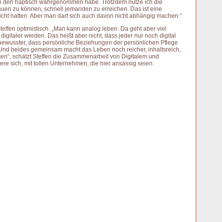
ich den haptisch wahrgenommen habe. Trotzdem nutze ich die
auen zu können, schnell jemanden zu erreichen. Das ist eine
icht hatten. Aber man darf sich auch davon nicht abhängig machen.“
effen optimistisch. „Man kann analog leben. Da geht aber viel
t digitaler werden. Das heißt aber nicht, dass jeder nur noch digital
bewusster, dass persönliche Beziehungen der persönlichen Pflege
Und beides gemeinsam macht das Leben noch reicher, inhaltsreich,
ten“, schätzt Steffen die Zusammenarbeit von Digitalem und
e sich, mit tollen Unternehmen, die hier ansässig seien.