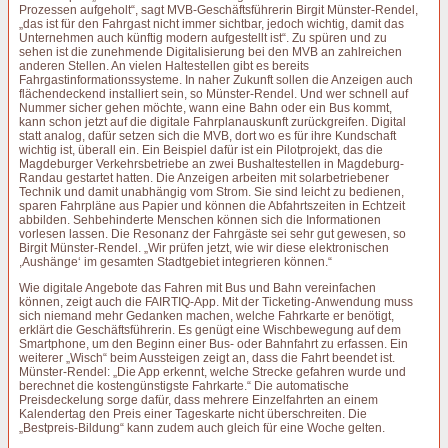
Prozessen aufgeholt“, sagt MVB-Geschäftsführerin Birgit Münster-Rendel,
„das ist für den Fahrgast nicht immer sichtbar, jedoch wichtig, damit das
Unternehmen auch künftig modern aufgestellt ist“. Zu spüren und zu
sehen ist die zunehmende Digitalisierung bei den MVB an zahlreichen
anderen Stellen. An vielen Haltestellen gibt es bereits
Fahrgastinformationssysteme. In naher Zukunft sollen die Anzeigen auch
flächendeckend installiert sein, so Münster-Rendel. Und wer schnell auf
Nummer sicher gehen möchte, wann eine Bahn oder ein Bus kommt,
kann schon jetzt auf die digitale Fahrplanauskunft zurückgreifen. Digital
statt analog, dafür setzen sich die MVB, dort wo es für ihre Kundschaft
wichtig ist, überall ein. Ein Beispiel dafür ist ein Pilotprojekt, das die
Magdeburger Verkehrsbetriebe an zwei Bushaltestellen in Magdeburg-
Randau gestartet hatten. Die Anzeigen arbeiten mit solarbetriebener
Technik und damit unabhängig vom Strom. Sie sind leicht zu bedienen,
sparen Fahrpläne aus Papier und können die Abfahrtszeiten in Echtzeit
abbilden. Sehbehinderte Menschen können sich die Informationen
vorlesen lassen. Die Resonanz der Fahrgäste sei sehr gut gewesen, so
Birgit Münster-Rendel. „Wir prüfen jetzt, wie wir diese elektronischen
,Aushänge‘ im gesamten Stadtgebiet integrieren können.“
Wie digitale Angebote das Fahren mit Bus und Bahn vereinfachen
können, zeigt auch die FAIRTIQ-App. Mit der Ticketing-Anwendung muss
sich niemand mehr Gedanken machen, welche Fahrkarte er benötigt,
erklärt die Geschäftsführerin. Es genügt eine Wischbewegung auf dem
Smartphone, um den Beginn einer Bus- oder Bahnfahrt zu erfassen. Ein
weiterer „Wisch“ beim Aussteigen zeigt an, dass die Fahrt beendet ist.
Münster-Rendel: „Die App erkennt, welche Strecke gefahren wurde und
berechnet die kostengünstigste Fahrkarte.“ Die automatische
Preisdeckelung sorge dafür, dass mehrere Einzelfahrten an einem
Kalendertag den Preis einer Tageskarte nicht überschreiten. Die
„Bestpreis-Bildung“ kann zudem auch gleich für eine Woche gelten.