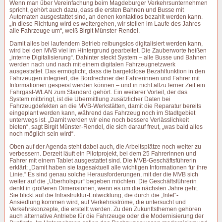
Wenn man über Vereinfachung beim Magdeburger Verkehrsunternehmen
spricht, gehört auch dazu, dass die ersten Bahnen und Busse mit
Automaten ausgestattet sind, an denen kontaktlos bezahlt werden kann.
„In diese Richtung wird es weitergehen, wir stellen im Laufe des Jahres
alle Fahrzeuge um“, weiß Birgit Münster-Rendel.
Damit alles bei laufendem Betrieb reibungslos digitalisiert werden kann,
wird bei den MVB viel im Hintergrund gearbeitet. Die Zauberworte heißen
„interne Digitalisierung“. Dahinter steckt System – alle Busse und Bahnen
werden nach und nach mit einem digitalen Fahrzeugnetzwerk
ausgestattet. Das ermöglicht, dass die bargeldlose Bezahlfunktion in den
Fahrzeugen integriert, die Bordrechner der Fahrerinnen und Fahrer mit
Informationen gespeist werden können – und in nicht allzu ferner Zeit ein
Fahrgast-WLAN zum Standard gehört. Ein weiterer Vorteil, der das
System mitbringt, ist die Übermittlung zusätzlicher Daten bei
Fahrzeugdefekten an die MVB-Werkstätten, damit die Reparatur bereits
eingeplant werden kann, während das Fahrzeug noch im Stadtgebiet
unterwegs ist. „Damit werden wir eine noch bessere Verlässlichkeit
bieten“, sagt Birgit Münster-Rendel, die sich darauf freut, „was bald alles
noch möglich sein wird“.
Oben auf der Agenda steht dabei auch, die Arbeitsplätze noch weiter zu
verbessern. Derzeit läuft ein Pilotprojekt, bei dem 25 Fahrerinnen und
Fahrer mit einem Tablet ausgestattet sind. Die MVB-Geschäftsführerin
erklärt: „Damit haben sie tagesaktuell alle wichtigen Informationen für ihre
Linie.“ Es sind genau solche Herausforderungen, mit der die MVB sich
weiter auf die „Überholspur“ begeben möchten. Die Geschäftsführerin
denkt in größeren Dimensionen, wenn es um die nächsten Jahre geht.
Sie blickt auf die Infrastruktur-Entwicklung, die durch die „Intel“-
Ansiedlung kommen wird, auf Verkehrsströme, die untersucht und
Verkehrskonzepte, die erstellt werden. Zu den Zukunftsthemen gehören
auch alternative Antriebe für die Fahrzeuge oder die Modernisierung der