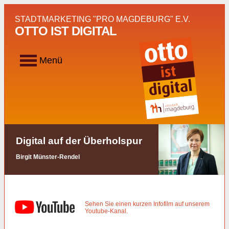
STADTMARKETING "PRO MAGDEBURG" E.V.
OTTO IST DIGITAL
Toggle
Menü
navigation
Digital auf der Überholspur
Birgit Münster-Rendel
Sehen Sie einen kurzen Infofilm auf unserem
Youtube-Kanal.