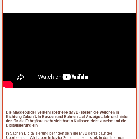
Die Magdeburger Verkehrsbetriebe (MVB) stellen die Weichen in
Richtung Zukunft. In Bussen und Bahnen, auf Anzeigetafeln und hinter
den für die Fahrgäste nicht sichtbaren Kulissen zieht zunehmend die
Digitalisierung ein.
In Sachen Digitalisierung befinden sich die MVB derzeit auf der
Überholspur. „Wir haben in letzter Zeit digital sehr stark in den internen