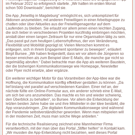
im Februar 2022 so erfolgreich startete. „Wir hatten im ersten Monat
schon 500 Downloads“, berichtet sie.
Die App „freiwillig in Magdeburg“ ermöglicht es, sich unkompliziert für
Aktionen anzumelden, mit anderen Freiwilligen in einer Arbeitsgruppe zu
chatten oder über Aktuelles aus der Freiwilligenagentur auf dem
Laufenden zu bleiben. Sie erlaubt vor allem jenen einen leichten Zugang,
die sich lieber in verschiedenen Projekten kurzfristig einbringen möchten,
anstatt über einen langen Zeitraum für nur eine Organisation tätig zu sein.
„Das passt gut zum heutigen Lebensrhythmus, der von Veränderung,
Flexibilität und Mobilität geprägt ist. Vielen Menschen kommt es
entgegen, sich in ihrem Engagement spontaner zu bewegen“, erläutert
Birgit Bursee. „Wir haben festgestellt, dass wir vor allem die Jüngeren so
besser erreichen als zum Beispiel über E-Mails, die manche gar nicht so
regelmäßig abrufen.“ Dabei betrachte man die App als weiteren Baustein,
der die bisherigen Kommunikationswege wie Homepage, Newsletter
oder Flyer nicht ersetze, aber ergänze.
Ein weiterer wichtiger Motor für das Vorantreiben der App-Idee war die
Hoffnung, die Kommunikation künftig effektiver gestalten zu können. „Da
lief bislang viel parallel auf verschiedenen Kanälen. Einer rief an, der
nächste füllte ein Online-Formular aus, ein anderer schrieb eine E-Mail,
um sich bei uns anzumelden. Das machte es hin und wieder schwierig,
den Überblick zu behalten“, so Bursee. Vor allem die Entwicklung der
letzten beiden Jahre habe sie und ihre Mitstreiter in der Idee bestärkt, die
App voranzubringen. „Die digitalen Kommunikationswege sind während
der Pandemie selbstverständlicher geworden. Wenn man mitspielen will
in der modernen Zeit, muss man solche Wege anbieten.“
Für die technische Realisierung zeichnet eine Mannheimer Firma
verantwortlich, mit der man über das Portal „Stifter helfen“ in Kontakt kam.
„Wir mussten die App-Entwicklung nicht bezahlen, weil dieses Portal