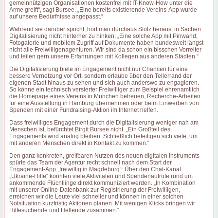
gemeinnützigen Organisationen kostenfrei mit IT-Know-How unter die
Arme greift“, sagt Bursee. „Eine bereits existierende Vereins-App wurde
auf unsere Bedürfnisse angepasst.“
Während sie darüber spricht, hört man durchaus Stolz heraus, in Sachen
Digitalisierung nicht hinterher zu hinken: „Eine solche App mit Pinwand,
Fotogalerie und mobilem Zugriff auf Dokumente haben bundesweit längst
nicht alle Freiwilligenagenturen. Wir sind da schon ein bisschen Vorreiter
und teilen gern unsere Erfahrungen mit Kollegen aus anderen Städten.“
Die Digitalisierung biete im Engagement nicht nur Chancen für eine
bessere Vernetzung vor Ort, sondern erlaube über den Tellerrand der
eigenen Stadt hinaus zu sehen und sich auch anderswo zu engagieren.
So könne ein technisch versierter Freiwilliger zum Beispiel ehrenamtlich
die Homepage eines Vereins in München betreuen, Recherche-Arbeiten
für eine Ausstellung in Hamburg übernehmen oder beim Einwerben von
Spenden mit einer Fundraising-Aktion im Internet helfen.
Dass freiwilliges Engagement durch die Digitalisierung weniger nah am
Menschen ist, befürchtet Birgit Bursee nicht. „Ein Großteil des
Engagements wird analog bleiben. Schließlich beteiligen sich viele, um
mit anderen Menschen direkt in Kontakt zu kommen.“
Den ganz konkreten, greifbaren Nutzen des neuen digitalen Instruments
spürte das Team der Agentur recht schnell nach dem Start der
Engagement-App „freiwillig in Magdeburg“: Über den Chat-Kanal
„Ukraine-Hilfe“ konnten viele Aktivitäten und Spendenaufrufe rund um
ankommende Flüchtlinge direkt kommuniziert werden. „In Kombination
mit unserer Online-Datenbank zur Registrierung der Freiwilligen,
erreichen wir die Leute viel schneller und können in einer solchen
Notsituation kurzfristig Aktionen planen. Mit wenigen Klicks bringen wir
Hilfesuchende und Helfende zusammen.“