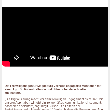
Die Freiwilligenagentur Magdeburg vernetzt engagierte Menschen mit
einer App. So finden Helfende und Hilfesuchende schneller
zueinander.
„Die Digitalisierung macht vor dem freiwilligen Engagement nicht Halt. Mit
unserer App haben wir jetzt ein zeitgemäßes Kommunikationsinstrument,
das vieles erleichtert“, sagt Birgit Bursee. Die Leiterin der
Freiwilligenagentur Magdeburg e. V. freut sich, dass die Engagement-App