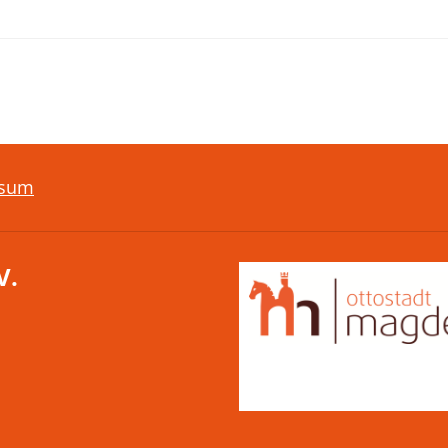
ssum
V.