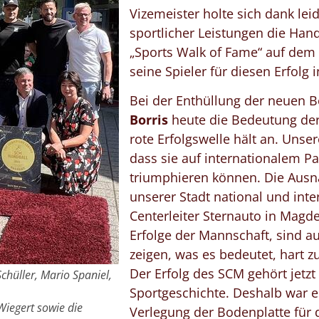
Vizemeister holte sich dank lei
sportlicher Leistungen die Han
„Sports Walk of Fame“ auf dem
seine Spieler für diesen Erfolg
Bei der Enthüllung der neuen 
Borris
heute die Bedeutung der 
rote Erfolgswelle hält an. Uns
dass sie auf internationalem Pa
triumphieren können. Die Aus
unserer Stadt national und int
Centerleiter Sternauto in Magd
Erfolge der Mannschaft, sind a
zeigen, was es bedeutet, hart z
Der Erfolg des SCM gehört jetz
Schüller, Mario Spaniel,
Sportgeschichte. Deshalb war e
Wiegert sowie die
Verlegung der Bodenplatte für 