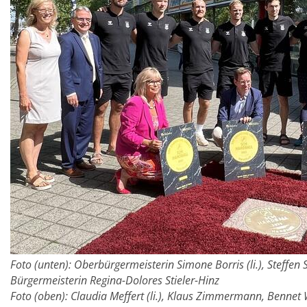
Foto (unten): Oberbürgermeisterin Simone Borris (li.), Steffen 
Bürgermeisterin Regina-Dolores Stieler-Hinz
Foto (oben): Claudia Meffert (li.), Klaus Zimmermann, Bennet 