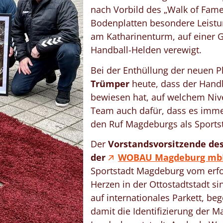
nach Vorbild des „Walk of Fame
Bodenplatten besondere Leistun
am Katharinenturm, auf einer 
Handball-Helden verewigt.
Bei der Enthüllung der neuen P
Trümper
heute, dass der Handb
bewiesen hat, auf welchem Nive
Team auch dafür, dass es immer
den Ruf Magdeburgs als Sports
Der
Vorstandsvorsitzende de
der
WOBAU Magdeburg m
Sportstadt Magdeburg vom erfo
Herzen in der Ottostadtstadt s
auf internationales Parkett, be
damit die Identifizierung der