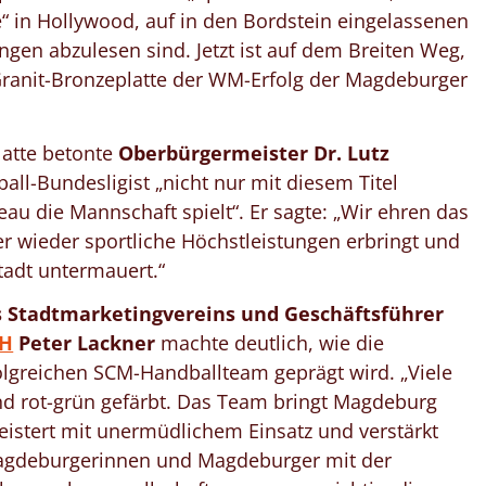
“ in Hollywood, auf in den Bordstein eingelassenen
gen abzulesen sind. Jetzt ist auf dem Breiten Weg,
Granit-Bronzeplatte der WM-Erfolg der Magdeburger
latte betonte
Oberbürgermeister Dr. Lutz
all-Bundesligist „nicht nur mit diesem Titel
au die Mannschaft spielt“. Er sagte: „Wir ehren das
 wieder sportliche Höchstleistungen erbringt und
tadt untermauert.“
s Stadtmarketingvereins und Geschäftsführer
bH
Peter Lackner
machte deutlich, wie die
lgreichen SCM-Handballteam geprägt wird. „Viele
ind rot-grün gefärbt. Das Team bringt Magdeburg
geistert mit unermüdlichem Einsatz und verstärkt
 Magdeburgerinnen und Magdeburger mit der