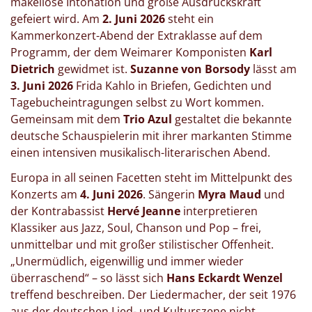
makellose Intonation und große Ausdruckskraft
gefeiert wird. Am
2. Juni 2026
steht ein
Kammerkonzert-Abend der Extraklasse auf dem
Programm, der dem Weimarer Komponisten
Karl
Dietrich
gewidmet ist.
Suzanne von Borsody
lässt am
3. Juni 2026
Frida Kahlo in Briefen, Gedichten und
Tagebucheintragungen selbst zu Wort kommen.
Gemeinsam mit dem
Trio Azul
gestaltet die bekannte
deutsche Schauspielerin mit ihrer markanten Stimme
einen intensiven musikalisch-literarischen Abend.
Europa in all seinen Facetten steht im Mittelpunkt des
Konzerts am
4. Juni 2026
. Sängerin
Myra Maud
und
der Kontrabassist
Hervé Jeanne
interpretieren
Klassiker aus Jazz, Soul, Chanson und Pop – frei,
unmittelbar und mit großer stilistischer Offenheit.
„Unermüdlich, eigenwillig und immer wieder
überraschend“ – so lässt sich
Hans Eckardt Wenzel
treffend beschreiben. Der Liedermacher, der seit 1976
aus der deutschen Lied- und Kulturszene nicht