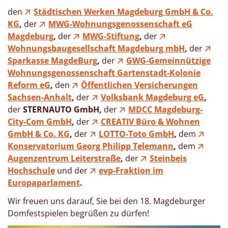
den
Städtischen Werken Magdeburg GmbH & Co.
KG
,
der
MWG-Wohnungsgenossenschaft eG
Magdeburg
,
der
MWG-Stiftung
,
der
Wohnungsbaugesellschaft Magdeburg mbH
,
der
Sparkasse MagdeBurg
,
der
GWG-Gemeinnützige
Wohnungsgenossenschaft Gartenstadt-Kolonie
Reform eG
,
den
Öffentlichen Versicherungen
Sachsen-Anhalt
,
der
Volksbank Magdeburg eG
,
der
STERNAUTO GmbH,
der
MDCC Magdeburg-
City-Com GmbH
,
der
CREATIV Büro & Wohnen
GmbH & Co. KG
,
der
LOTTO-Toto GmbH
,
dem
Konservatorium Georg Philipp Telemann
,
dem
Augenzentrum Leiterstraße
,
der
Steinbeis
Hochschule
und der
evp-Fraktion im
Europaparlament
.
Wir freuen uns darauf, Sie bei den 18. Magdeburger
Domfestspielen begrüßen zu dürfen!